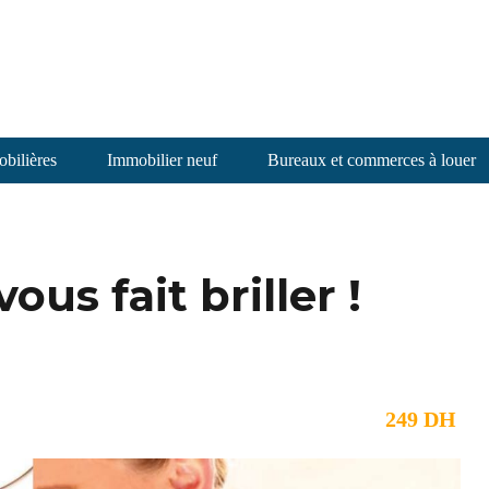
bilières
Immobilier neuf
Bureaux et commerces à louer
ous fait briller !
249 DH