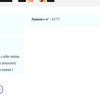
Annonce n° :
6173
ia coûte moins
s trouverez
ncement !