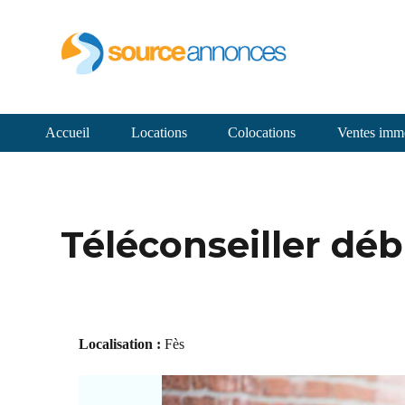
Accueil
Locations
Colocations
Ventes immo
Téléconseiller dé
Localisation :
Fès