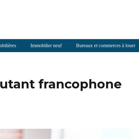
bilières
Immobilier neuf
Bureaux et commerces à louer
butant francophone