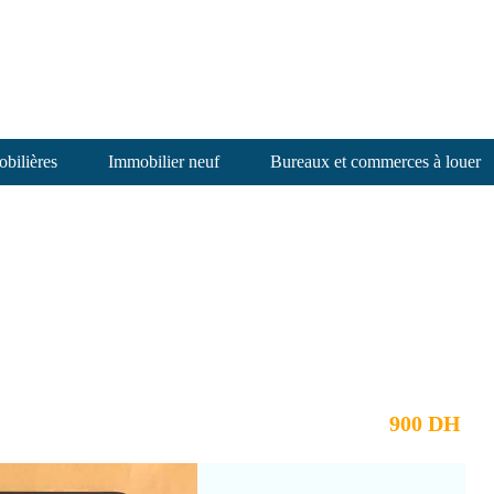
bilières
Immobilier neuf
Bureaux et commerces à louer
900 DH