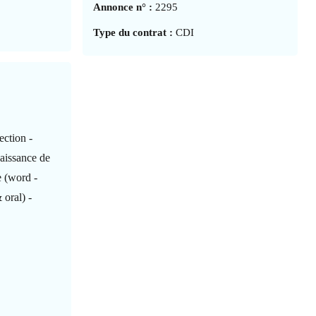
Annonce n° :
2295
Type du contrat :
CDI
ection -
naissance de
ce (word -
 oral) -