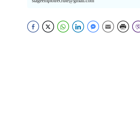
stageemploirecrute@gmail.com