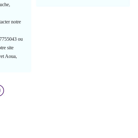
uche,
tacter notre
7755043 ou
re site
et Aoua,