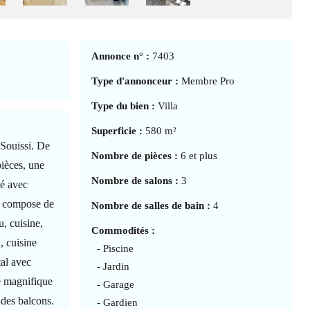
Annonce n° :
7403
Type d'annonceur :
Membre Pro
Type du bien :
Villa
Superficie :
580 m²
 Souissi. De
Nombre de pièces :
6 et plus
pièces, une
Nombre de salons :
3
gé avec
se compose de
Nombre de salles de bain :
4
u, cuisine,
Commodités :
, cuisine
- Piscine
al avec
- Jardin
ue magnifique
- Garage
t des balcons.
- Gardien