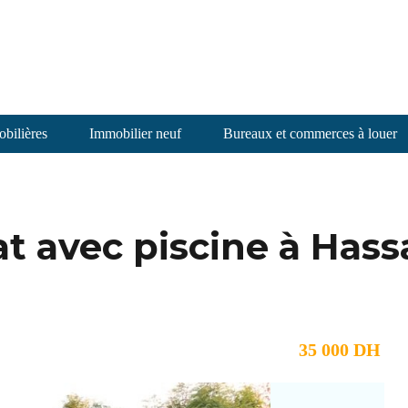
bilières
Immobilier neuf
Bureaux et commerces à louer
at avec piscine à Has
35 000 DH