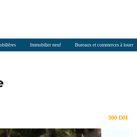
bilières
Immobilier neuf
Bureaux et commerces à louer
e
300 DH