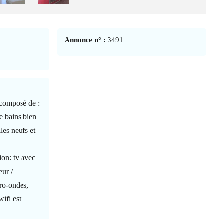
Annonce n° :
3491
 composé de :
e bains bien
les neufs et
ion: tv avec
eur /
cro-ondes,
ifi est