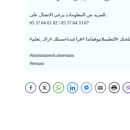
للمزيد من المعلومات يرجى الاتصال على:
05 37 64 01 82 / 05 37 64 33 07
#حتك #التعليملايتوقفابدا #قراعندناحسنلك #راك_تعلم
#institutamericaintemara
#temara