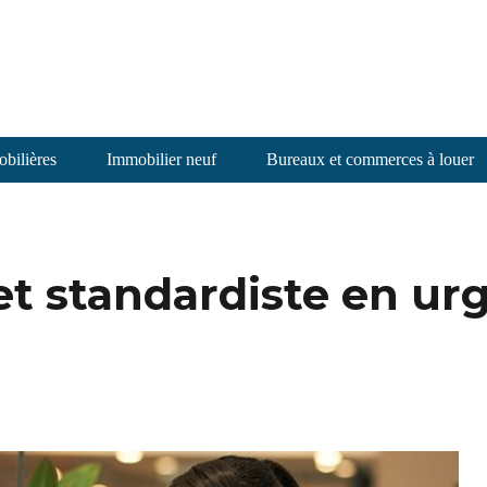
bilières
Immobilier neuf
Bureaux et commerces à louer
 et standardiste en ur