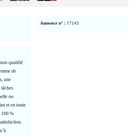
Annonce n° :
17143
son qualifié
 femme de
s, une
 tâches
elle ou
int et en toute
on 100 %
atisfaction.
qu’à