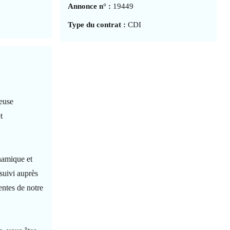
Annonce n° :
19449
Type du contrat :
CDI
ieuse
t
ynamique et
suivi auprès
entes de notre