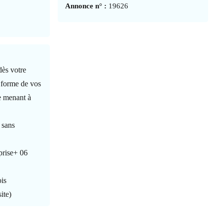
Annonce n° :
19626
ès votre
e forme de vos
re menant à
 sans
prise+ 06
ois
ite)