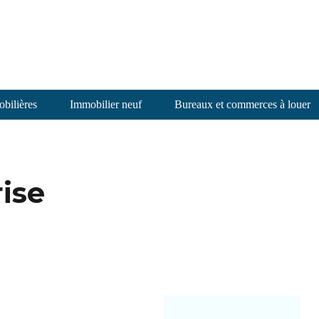
bilières
Immobilier neuf
Bureaux et commerces à louer
ise