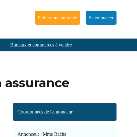
Publier une annonce
Se connecter
Bureaux et commerces à vendre
n assurance
Coordonnées de l'annonceur
Annonceur :
Mme Racha