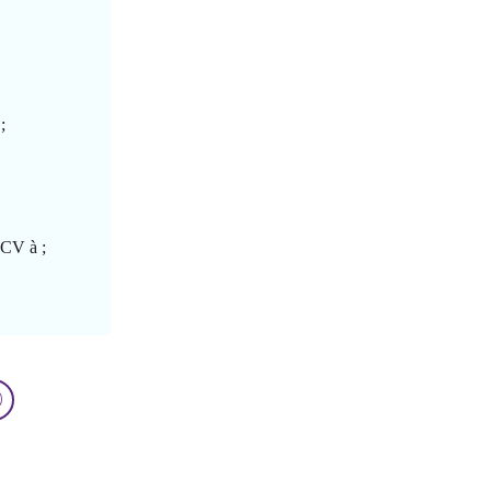
;
 CV à ;