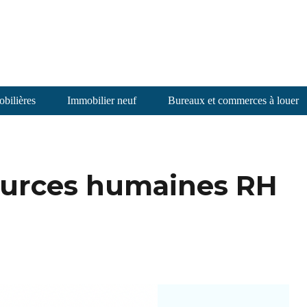
bilières
Immobilier neuf
Bureaux et commerces à louer
sources humaines RH