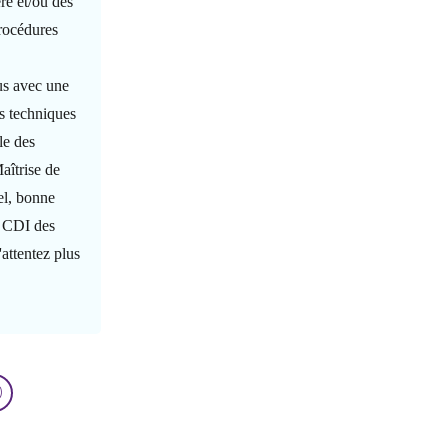
ère et/ou des
procédures
lus avec une
es techniques
le des
aîtrise de
el, bonne
t CDI des
attentez plus