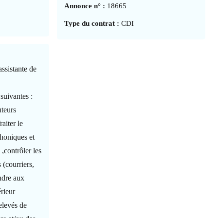
Annonce n° :
18665
Type du contrat :
CDI
assistante de
 suivantes :
uteurs
aiter le
phoniques et
,contrôler les
 (courriers,
ondre aux
érieur
relevés de