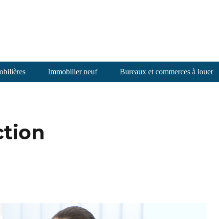
bilières
Immobilier neuf
Bureaux et commerces à louer
ction