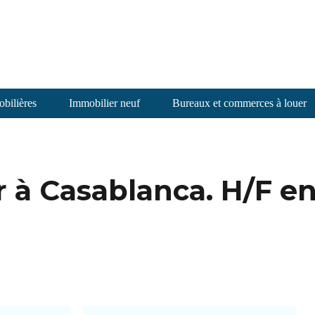
bilières
Immobilier neuf
Bureaux et commerces à louer
 à Casablanca. H/F e