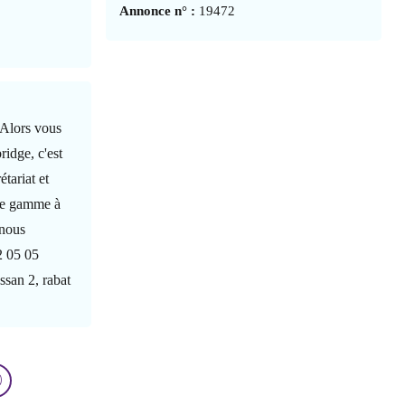
Annonce n° :
19472
 Alors vous
ridge, c'est
tariat et
ute gamme à
 nous
2 05 05
ssan 2, rabat