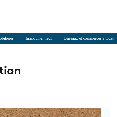
bilières
Immobilier neuf
Bureaux et commerces à louer
tion