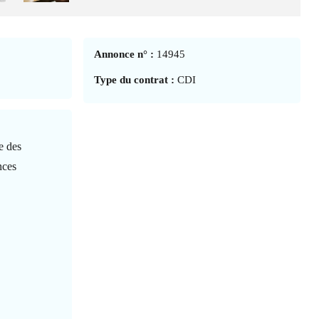
Annonce n° :
14945
Type du contrat :
CDI
e des
nces